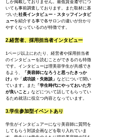
しか掲載しておりません。最低賃金遵守につ
いても事前調査しております。また取材に基
づいた
社長インタビュー・スタッフインタビ
ュー
を紹介する事で各サロンの違いが分かり
やすくなっているのが特徴です。​
2.経営者、採用担当者インタビュー
​1ページ以上にわたり、経営者や採用担当者
のインタビューを読むことができるのも特徴
です。インタビューは理美容学生が共感でき
るよう、
「美容師になろうと思ったきっか
け」
や「
成功談・失敗談」
などについて聞い
ています。また
「学生時代にやっておいた方
が良いこと」
などについて話してもらってい
るため就活に役立つ内容となっています。
3.学生参加型イベントあり
​学生がインタビュアーになり美容師に質問を
してもらう対談企画などを取り入れていま