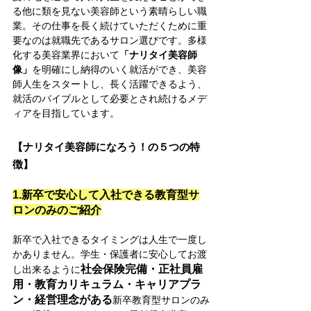
る他に類を見ない美容師という素晴らしい職
業。その仕事を長く続けていただくために重
要なのは就職先であるサロン選びです。多様
化する美容業界において
「ナリタイ美容師
像」
を明確にし納得のいく就活ができ、美容
師人生をスタートし、長く活躍できるよう、
就活のバイブルとして必要とされ続けるメデ
ィアを目指しています。
【ナリタイ美容師になろう！の５つの特
徴】
1.新卒で安心して入社できる教育型サ
ロンのみのご紹介
​新卒で入社できるタイミングは人生で一度し
かありません。学生・保護者に安心してお渡
社会保険完備・正社員雇
し出来るように
用・教育カリキュラム・キャリアプラ
ン・経営理念がある
新卒教育型サロンのみ