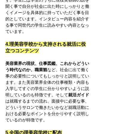
す。学生には学生のうちに現役美容師の話を
聞く事で自分が社会に出た時にしっかりと働
くイメージを具体的に持っていただく事を目
的としています。インタビュー内容を紹介す
る事で同世代の学生に読みやすい内容となっ
ています。
4.理美容学校から支持される就活に役
立つコンテンツ
美容業界の現状、仕事図鑑、これからどうい
う時代なのか、職業観
など、社会に出て働く
事の必要性についてもしっかりと説明してい
ます。また美容業界全体の仕事種類・内容も
入学してすぐの学生に分かりやすいように説
明しているのも特徴です。そして
就活ガイド
は就職するまでの流れ、面接中に必要な事、
どういうサロンで働きたいかなど就職活動に
おける必要なポイントを分かりやすく説明し
ているのが特徴です。
5.全国の理美容学校に配布