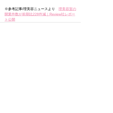
※参考記事/理美容ニュースより　
理美容室の
開業件数が前期比228件減｜Review社レポー
ト公開
すべて表示
最新記事