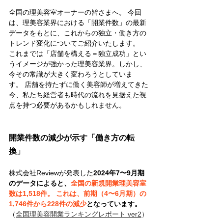
全国の理美容室オーナーの皆さまへ。 今回
は、理美容業界における「開業件数」の最新
データをもとに、これからの独立・働き方の
トレンド変化についてご紹介いたします。
これまでは「店舗を構える＝独立成功」とい
うイメージが強かった理美容業界。しかし、
今その常識が大きく変わろうとしていま
す。 店舗を持たずに働く美容師が増えてきた
今、私たち経営者も時代の流れを見据えた視
点を持つ必要があるかもしれません。
開業件数の減少が示す「働き方の転
換」
株式会社Reviewが発表した
2024年7〜9月期
のデータによると、
全国の新規開業理美容室
数は1,518件。 これは、前期（4〜6月期）の
1,746件から228件の減少
となっています。
（
全国理美容開業ランキングレポート ver2
）