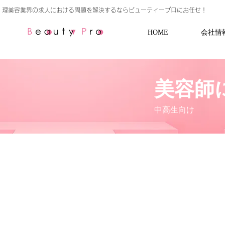
HOME
会社情
美容師
​中高生向け
コロナ
美容