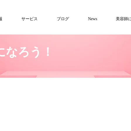
報
サービス
ブログ
News
美容師
になろう！
に負けいない、神職業
師になろう！