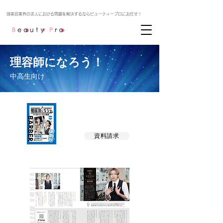
理容師になろう！
​中高生向け
誰もが主役になれる職業
ー 業界初、理容業界情報誌 ー
資料請求