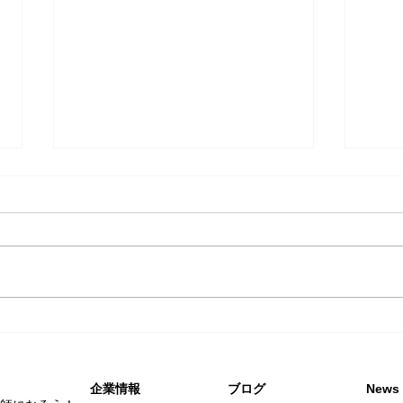
「ナリタイ美容師になろ
『ナ
う！」配布先美容専門学校一
う！
覧
企業情報
​ブログ
News