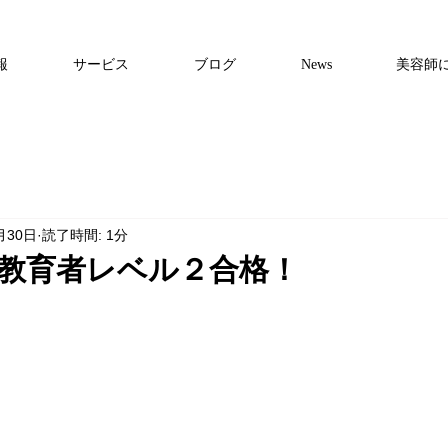
報
サービス
ブログ
News
美容師
月30日
読了時間: 1分
認定教育者レベル２合格！