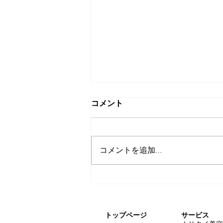
コメント
コメントを追加…
美容業界の人手不足と外国人
労働者問題。特区の「その
後」はどうなった？
トップページ
サービス