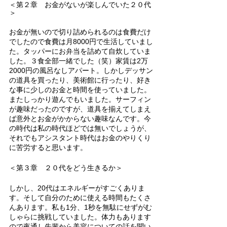
＜第２章　お金がないが楽しんでいた２０代
＞
お金が無いので切り詰められるのは食費だけ
でしたので食費は月8000円で生活していまし
た。タッパーにお弁当を詰めて自炊していま
した。３食全部一緒でした（笑）家賃は2万
2000円の風呂なしアパート。しかしデッサン
の道具を買ったり、美術館に行ったり、好き
な事に少しのお金と時間を使っていました。
またしっかり遊んでもいました。サーフィン
が趣味だったのですが、道具を揃えてしまえ
ば意外とお金がかからない趣味なんです。今
の時代は私の時代ほどでは無いでしょうが、
それでもアシスタント時代はお金のやりくり
に苦労すると思います。
＜第３章　２０代をどう生きるか＞
しかし、20代はエネルギーがすごくありま
す。そして自分のために使える時間もたくさ
んあります。私も1分、1秒を無駄にせずがむ
しゃらに挑戦していました。体力もあります
ので夜通し先輩から美容についての話を聞い