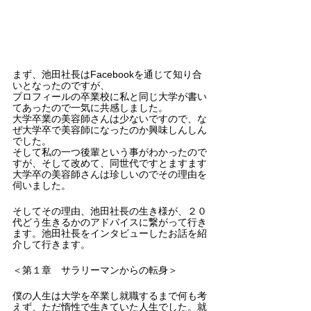
まず、池田社長はFacebookを通じて知り合
いとなったのですが、
プロフィールの卒業校に私と同じ大学が書い
てあったので一気に共感しました。
大学卒業の美容師さんは少ないですので、な
ぜ大学卒で美容師になったのか興味しんしん
でした。
そして私の一つ後輩という事がわかったので
すが、そして改めて、同世代ですとますます
大学卒の美容師さんは珍しいのでその理由を
伺いました。
そしてその理由、池田社長の生き様が、２０
代どう生きるかのアドバイスに繋がって行き
ます。池田社長をインタビューしたお話を紹
介して行きます。
＜第１章　サラリーマンからの転身＞
僕の人生は大学を卒業し就職するまで何も考
えず、ただ惰性で生きていた人生でした。就