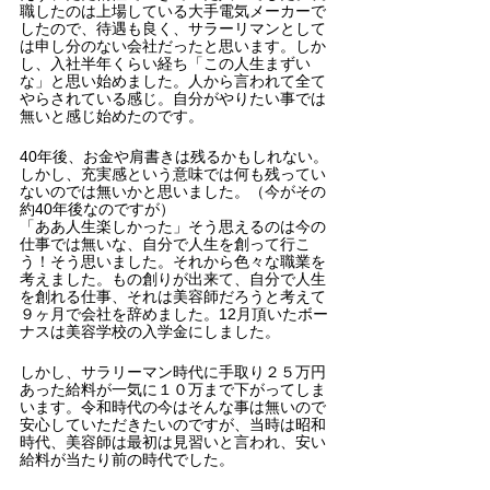
職したのは上場している大手電気メーカーで
したので、待遇も良く、サラーリマンとして
は申し分のない会社だったと思います。しか
し、入社半年くらい経ち「この人生まずい
な」と思い始めました。人から言われて全て
やらされている感じ。自分がやりたい事では
無いと感じ始めたのです。
40年後、お金や肩書きは残るかもしれない。
しかし、充実感という意味では何も残ってい
ないのでは無いかと思いました。（今がその
約40年後なのですが）
「ああ人生楽しかった」そう思えるのは今の
仕事では無いな、自分で人生を創って行こ
う！そう思いました。それから色々な職業を
考えました。もの創りが出来て、自分で人生
を創れる仕事、それは美容師だろうと考えて
９ヶ月で会社を辞めました。12月頂いたボー
ナスは美容学校の入学金にしました。
しかし、サラリーマン時代に手取り２５万円
あった給料が一気に１０万まで下がってしま
います。令和時代の今はそんな事は無いので
安心していただきたいのですが、当時は昭和
時代、美容師は最初は見習いと言われ、安い
給料が当たり前の時代でした。