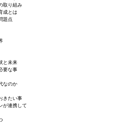
の取り組み
育成とは
問題点
界
状と未来
必要な事
代なのか
おきたい事
ンが連携して
つ