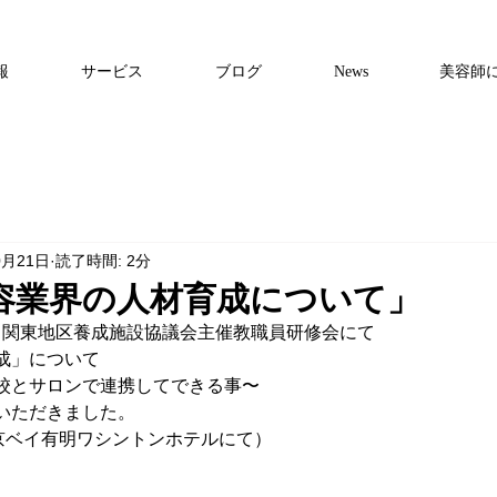
報
サービス
ブログ
News
美容師
0月21日
読了時間: 2分
容業界の人材育成について」
（土）関東地区養成施設協議会主催教職員研修会にて
成」について
校とサロンで連携してできる事〜
いただきました。
東京ベイ有明ワシントンホテルにて）