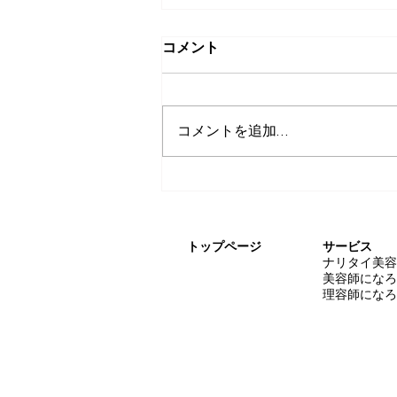
コメント
コメントを追加…
美容業界の人手不足と外国人
労働者問題。特区の「その
後」はどうなった？
トップページ
サービス
​ナリタイ美
美容師になろ
理容師になろ