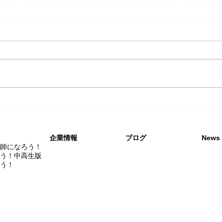
「ナリタイ美容師になろ
『ナ
う！」配布先美容専門学校一
う！
覧
企業情報
​ブログ
News
容師になろう！
う！中高生版
う！