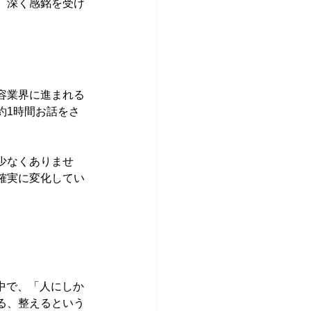
、深く感銘を受け
容業界に進まれる
約1時間お話をさ
少なくありませ
確実に変化してい
。
  
中で、「人にしか
る、整えるという