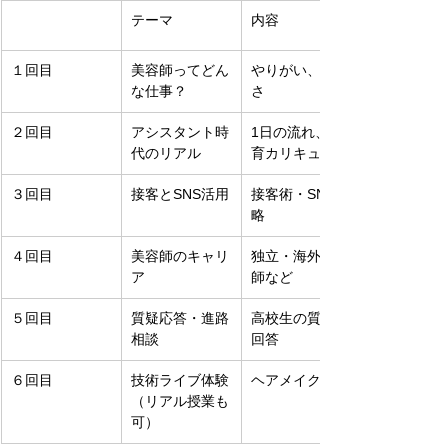
テーマ
内容
１回目
美容師ってどん
やりがい、大変
な仕事？
さ
２回目
アシスタント時
1日の流れ、教
代のリアル
育カリキュラム
３回目
接客とSNS活用
接客術・SNS戦
略
４回目
美容師のキャリ
独立・海外・講
ア
師など
５回目
質疑応答・進路
高校生の質問に
相談
回答
６回目
技術ライブ体験
ヘアメイク披露
（リアル授業も
可）