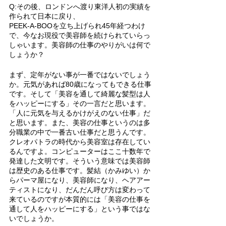
Q:その後、ロンドンへ渡り東洋人初の実績を
作られて日本に戻り、
PEEK-A-BOOを立ち上げられ45年経つわけ
で、今なお現役で美容師を続けられていらっ
しゃいます。美容師の仕事のやりがいは何で
しょうか？
まず、定年がない事が一番ではないでしょう
か。元気があれば80歳になってもできる仕事
です。そして「美容を通して綺麗な髪型は人
をハッピーにする」その一言だと思います。
「人に元気を与えるかけがえのない仕事」だ
と思います。また、美容の仕事というのは多
分職業の中で一番古い仕事だと思うんです。
クレオパトラの時代から美容室は存在してい
るんですよ。コンピューターはここ十数年で
発達した文明です。そういう意味では美容師
は歴史のある仕事です。髪結（かみゆい）か
らパーマ屋になり、美容師になり、ヘアアー
ティストになり、だんだん呼び方は変わって
来ているのですが本質的には「美容の仕事を
通して人をハッピーにする」という事ではな
いでしょうか。