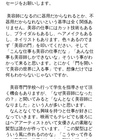
セージをお願いします。
 美容師になるのに器用だからなれるとか、不
器用だからなれないという基準は全く関係あ
りません。美容の仕事にはカット技術もある
し、ブライダルもあるし、ヘアメイクもある
し、ネイリストもあります。色々あるのでま
ず「美容の門」を叩いてください。そして
「こんな仕事も美容の仕事だな 」「あんな仕
事も美容師しかできないな」そういう事がわ
かって来ると思います。とにかく「門を開い
て美容の世界に入る事」です。想像だけでは
何もわからないじゃないですか。
　美容専門学校へ行って学生を指導させて頂
く機会もありますが、「なぜ美容師になった
の？」と聞いてみると「なんとなく美容師に
なりました」という人が多いと思います。
　なんとなくでも興味を持つと仕事が好きに
なっていきます。映画でもテレビでも後ろに
はヘアアーティストがいて女優さんの素敵な
髪型は誰かが作っています。「この髪型はど
ういう風に作れるのかな」「こうやって作る