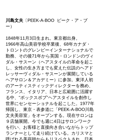
川島文夫
〔PEEK-A-BOO  ピーク・ア・ブ
ー）
1848年11月3日生まれ。東京都出身。
1966年高山美容学校卒業後、68年カナダ・
トロントのグレンビーインターナショナルで
勤務、その後71年から英国・ロンドンのヴィ
ダル・サスーン（ヘアスタイルの革命を起こ
し、女性の生き方までも変えた伝説のヘアド
レッサーヴィダル・サスーンが展開している
ヘアサロン＆アカデミー）に参加。東洋人初
のアーティスティックディレクターを務め、
フランス、イタリア、日本と広範囲に活躍す
る中、“ボックスボブ”ヘアスタイルを創作し
世界にセンセーショナルを起こした。1977年
帰国し、東京・表参道に「PEEK-A-BOO川島
文夫美容室」をオープンする。現在サロンは
９店舗展開。今でも週に4日はサロンワーク
を行い、お客様と直接向き合いながらトップ
ランナーとして走り続けている。カリスマと
呼ばれる美容師からもリスペクトされ、日本