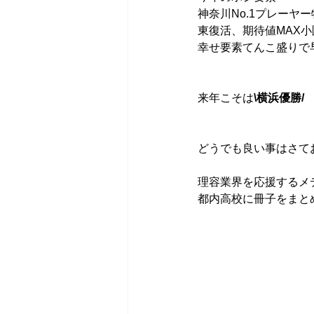
神奈川No.1プレー
東復活、期待値MAX小
幸せ要素てんこ盛りで
来年こそは
\横浜優勝/
どうでも良い事はさて
理容業界を応援するメ
都内高校に冊子をまと