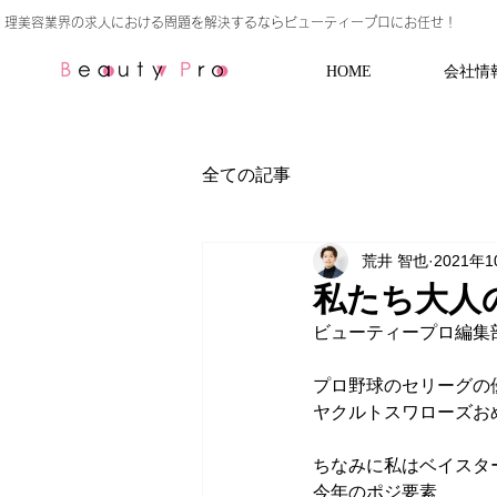
HOME
会社情
全ての記事
荒井 智也
2021年
私たち大人
ビューティープロ編集
プロ野球のセリーグの
ヤクルトスワローズお
ちなみに私はベイスタ
今年のポジ要素