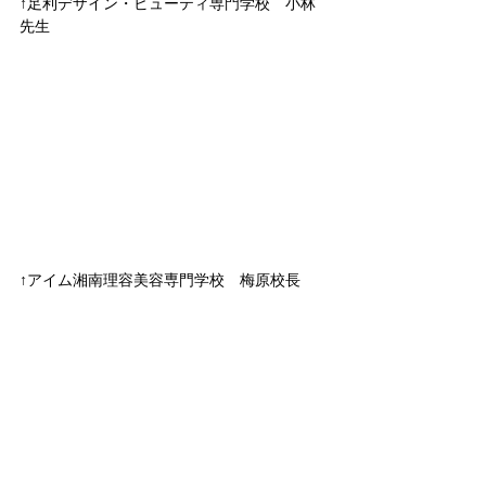
↑足利デザイン・ビューティ専門学校　小林
先生
↑アイム湘南理容美容専門学校　梅原校長