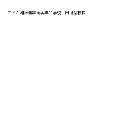
↑アイム湘南理容美容専門学校　田辺副校長
↑山梨県美容専門学校　山形校長