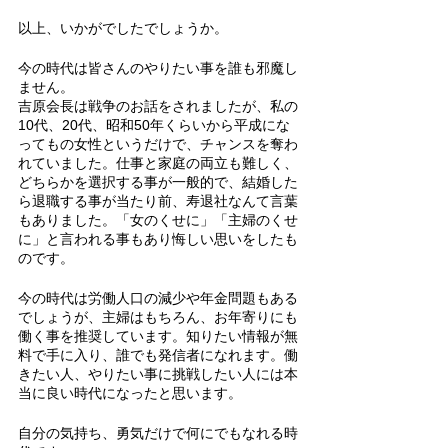
以上、いかがでしたでしょうか。
今の時代は皆さんのやりたい事を誰も邪魔し
ません。
吉原会長は戦争のお話をされましたが、私の
10代、20代、昭和50年くらいから平成にな
ってもの女性というだけで、チャンスを奪わ
れていました。仕事と家庭の両立も難しく、
どちらかを選択する事が一般的で、結婚した
ら退職する事が当たり前、寿退社なんて言葉
もありました。「女のくせに」「主婦のくせ
に」と言われる事もあり悔しい思いをしたも
のです。
今の時代は労働人口の減少や年金問題もある
でしょうが、主婦はもちろん、お年寄りにも
働く事を推奨しています。知りたい情報が無
料で手に入り、誰でも発信者になれます。働
きたい人、やりたい事に挑戦したい人には本
当に良い時代になったと思います。
自分の気持ち、勇気だけで何にでもなれる時