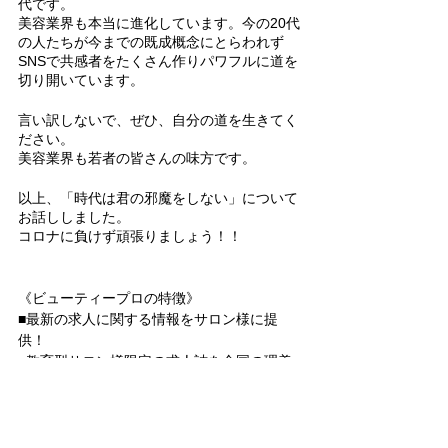
代です。
美容業界も本当に進化しています。今の20代
の人たちが今までの既成概念にとらわれず
SNSで共感者をたくさん作りパワフルに道を
切り開いています。
言い訳しないで、ぜひ、自分の道を生きてく
ださい。
美容業界も若者の皆さんの味方です。
以上、「時代は君の邪魔をしない」について
お話ししました。
コロナに負けず頑張りましょう！！
《ビューティープロの特徴》
■最新の求人に関する情報をサロン様に提
供！
■教育型サロン様限定の求人誌を全国の理美
容学校に配布！
■理美容業界の魅力を中高生に発信！
■高校の図書館にも置いてある理美容業界専
門雑誌を発行！