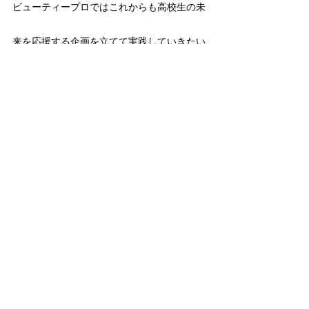
ビューティープロではこれからも高校生の未
来を応援する企画を立てて実践していきたい
と思います！
《ビューティープロの特徴》
■最新の求人に関する情報をサロン様に提
供！
■教育型サロン様限定の求人誌を全国の理美
容学校に配布！
■理美容業界の魅力を中高生に発信！
■高校の図書館にも置いてある理美容業界専
門雑誌を発行！