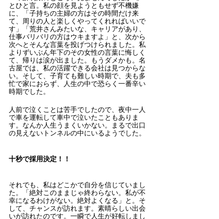
とひと言。私の顔を見ようともせず不機嫌
に、「子持ちの主婦の方はその時間だけ来
て、周りの人と楽しくやってくれればいいで
す」「荒井さんみたいな、キャリアがあり、
仕事バリバリの方はウキますよ」と、次から
次へとそんな言葉を投げつけられました。私
よりずいぶん年下のその女性の言葉に悔しく
て、帰りは涙が出ました。もうダメかも。名
古屋では、私の活躍できる会社は見つからな
い。そして、子育ても難しい時期で、夫も多
忙で家におらず、人生の中で恐らく一番辛い
時期でした。
人前で泣くことは苦手でしたので、夜中一人
で車を運転して車中で泣いたこともありま
す。なんか人生うまくいかない。まるで出口
の見えないトンネルの中にいるようでした。
十秒で採用決定！！
それでも、私はどこかで自分を信じていまし
た。「絶対このままじゃ終わらない。私が不
幸になるわけがない。絶対よくなる」と。そ
して、チャンスが訪れます。素晴らしい出会
いが訪れたのです。一瞬で人生が好転しまし