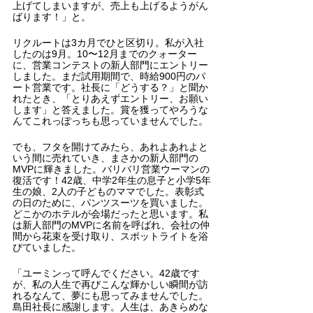
上げてしまいますが、売上も上げるようがん
ばります！」と。
リクルートは3カ月でひと区切り。私が入社
したのは9月。10〜12月までのクォーター
に、営業コンテストの新人部門にエントリー
しました。まだ試用期間で、時給900円のパ
ート営業です。社長に「どうする？」と聞か
れたとき、「とりあえずエントリー、お願い
します」と答えました。賞を獲ってやろうな
んてこれっぽっちも思っていませんでした。
でも、フタを開けてみたら、あれよあれよと
いう間に売れていき、まさかの新人部門の
MVPに輝きました。バリバリ営業ウーマンの
復活です！42歳、中学2年生の息子と小学5年
生の娘、2人の子どものママでした。表彰式
の日のために、パンツスーツを買いました。
どこかのホテルが会場だったと思います。私
は新人部門のMVPに名前を呼ばれ、会社の仲
間から花束を受け取り、スポットライトを浴
びていました。
「ユーミンって呼んでください。42歳です
が、私の人生で再びこんな輝かしい瞬間が訪
れるなんて、夢にも思ってみませんでした。
島田社長に感謝します。人生は、あきらめな