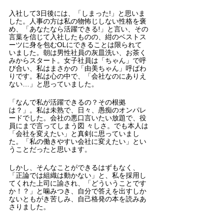
入社して3日後には、「しまった!」と思いま
した。人事の方は私の物怖じしない性格を褒
め、「あなたなら活躍できる!」と言い、その
言葉を信じて入社したものの、紺のベストス
ーツに身を包むOLにできることは限られて
いました。朝は男性社員の灰皿洗い、お茶く
みからスタート。女子社員は「ちゃん」で呼
び合い、私はまさかの「由美ちゃん」呼ばわ
りです。私は心の中で、「会社なのにありえ
ない…」と思っていました。
「なんで私が活躍できるの？その根拠
は？」。私は未熟で、日々、愚痴のオンパレ
ードでした。会社の悪口言いたい放題で、役
員にまで言ってしまう図 々しさ。でも本人は
「会社を変えたい」と真剣に思っていまし
た。「私の働きやすい会社に変えたい」とい
うことだったと思います。
しかし、そんなことができるはずもなく、
「正論では組織は動かない」と、私を採用し
てくれた上司に諭され、「どういうことです
か！？」と噛みつき、自分で答えを出すしか
ないともがき苦しみ、自己格発の本を読みあ
さりました。