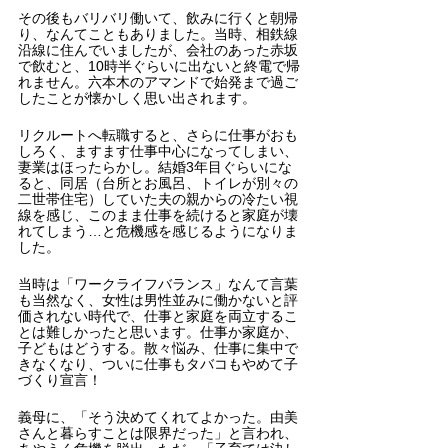
その後もバリバリ働いて、飲みに行くと朝帰
り、なんてこともありました。当時、相鉄線
沿線に住んでいましたが、会社のあった赤坂
で飲むと、10時半ぐらいに出ないと終電で帰
れません。六本木のアマンドで始発まで過ご
したことが懐かしく思い出されます。
リクルートへ転職すると、さらに仕事がおも
しろく、ますます仕事中心になってしまい、
妻業はほったらかし。結婚3年目ぐらいにな
ると、同居（台所とお風呂、トイレが別々の
二世帯住宅）していた夫の親からの冷たい視
線を感じ、このまま仕事を続けると家庭が壊
れてしまう…と危機感を感じるようになりま
した。
当時は「ワークライフバランス」なんて言葉
も当然なく、女性は男性並みに働かないと評
価されない時代で、仕事と家庭を両立するこ
とは難しかったと思います。仕事か家庭か、
子どもはどうする。散々悩み、仕事に集中で
きなくなり、ついに仕事もタバコもやめて子
づくり宣言！
義母に、「そう決めてくれてよかった。由美
さんと暮らすことは限界だった」と言われ、