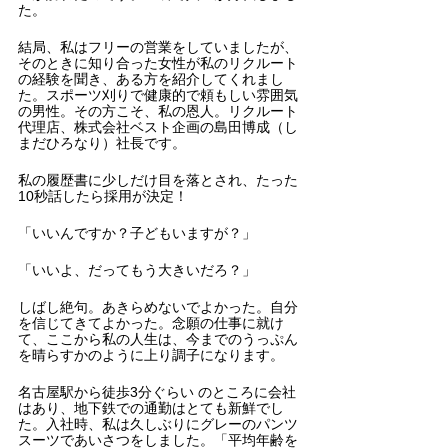
た。
結局、私はフリーの営業をしていましたが、
そのときに知り合った女性が私のリクルート
の経験を聞き、ある方を紹介してくれまし
た。スポーツ刈りで健康的で頼もしい雰囲気
の男性。その方こそ、私の恩人。リクルート
代理店、株式会社ベスト企画の島田博成（し
まだひろなり）社長です。
私の履歴書に少しだけ目を落とされ、たった
10秒話したら採用が決定！
「いいんですか？子どもいますが？」
「いいよ、だってもう大きいだろ？」
しばし絶句。あきらめないでよかった。自分
を信じてきてよかった。念願の仕事に就け
て、ここから私の人生は、今までのうっぷん
を晴らすかのように上り調子になります。
名古屋駅から徒歩3分ぐらい のところに会社
はあり、地下鉄での通勤はとても新鮮でし
た。入社時、私は久しぶりにグレーのパンツ
スーツであいさつをしました。「平均年齢を