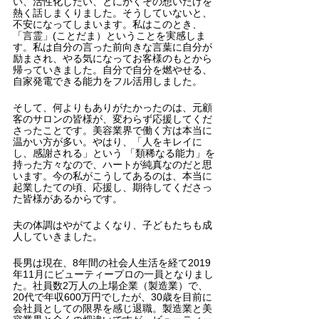
い、活性化したい、とにかくその想いだけを
熱く話しまくりました。そうしていないと、
不安になってしまいます。私はこのとき、
「言霊」(ことだま）ということを実感しま
す。私は自分の言った前向きな言葉に自分が
励まされ、やる気になってお客様のもとから
帰っていきました。自分で自分を燃やせる、
自家発電できる能力をフル活用しました。
そして、何よりもありがたかったのは、元顧
客のサロンの皆様が、変わらず応援してくだ
さったことです。美容業界で働く方は本当に
温かい方が多い。やはり、「人をキレイに
し、感謝される」という 「類稀なる能力」を
持った方々なので、ハートが純真なのだと思
います。今の私がこうしてあるのは、本当に
起業したての頃、応援し、期待してくださっ
た皆様があるからです。
夫の体調はやがてよくなり、子どもたちも成
人していきました。
長男は現在、8年間の社会人生活を経て2019
年11月にビューティープロの一員となりまし
た。社員数2万人の上場企業（製造業）で、
20代で年収600万円でしたが、30歳を目前に
会社員としての限界を感じ退職。製造業と美