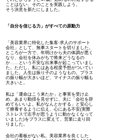
ことはない、そのことを実践しよう。
そう決意を新たにしました。
「自分を信じる力」がすべての原動力
「美容業界に特化した集客·求人のサポート
会社」として、無事スタートを切りました。
ところが一方で、年明けから夫の体調が悪く
なり、会社を休みがちで将来どうなるの
か……という不安な出来事が起こっていまし
た。ただし、私にはある程度予想がついてい
ました。人生は振り子のようなもの。プラス
の振り幅が大きいほど、マイナスの振り幅も
大きいと。
私は「運命はこう来たか」と事実を受け止
め、あまり動揺を見せずに、夫に「会社を辞
めてもいいよ。私がなんとかする」と安心し
て療養するように伝え、心にある不安(実際
ストレスで左手が思うように動かなくなって
いました)をプラスに変えて、営業に走り回
りました。
会社の看板がない私。美容業界を良くした