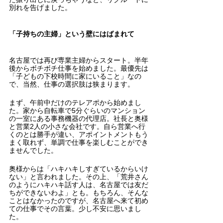
別れを告げました。
「子持ちの主婦」という壁にはばまれて
名古屋では再び専業主婦からスタート。半年
後からボチボチ仕事を始めました。最優先は
「子どもの下校時間に家にいること」なの
で、当然、仕事の選択肢は狭まります。
まず、午前中だけのテレアポから始めまし
た。家から自転車で5分ぐらいのマンション
の一室にある事務機器の代理店。社長と奥様
と営業2人の小さな会社です。自ら営業へ行
くのとは勝手が違い、アポイントメントもう
まく取れず、単調で仕事を楽しむことができ
ませんでした。
奥様からは「ハキハキしすぎているからいけ
ない」と言われました。その上、「荒井さん
のようにハキハキ話す人は、名古屋では友だ
ちができないわよ」とも。もちろん、そんな
ことはなかったのですが、名古屋へ来て初め
ての仕事でその言葉。少し不安に思いまし
た。