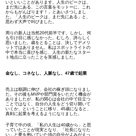
いといいことがあります。人生のピークは、
まだ先にある、この言葉をモットーに、これ
からもがんばります！」とあいさつしまし
た。「人生のピークは、まだ先にある」と、
思わず大声で叫びました。
周りの新人は当然20代前半です。しかし、何
も引け目に感じなかった。むしろ、誇らしく
思いました。歳をとることは、決してデメリ
ットではありません。私はスポットライトの
中で本当に喜びを感じ、人生の新たなスター
ト地点に立ったことを実感しました。
金なし、コネなし、人脈なし、47歳で起業
売上は順調に伸び、会社の稼ぎ頭になりまし
た。その後もMVPや部門賞をいただく機会が
ありましたが、私の関心は会社の中で目立つ
ことではなく、自分の人生をどう切り開いて
いくか、ということに移り、45歳になると、
真剣に起業を考えるようになりました。
子育て中の頃、「私の人生は40歳から」と思
っていたことが現実となり、「社長になりた
い」と夢を抱いていた頃の自分がよみがえっ