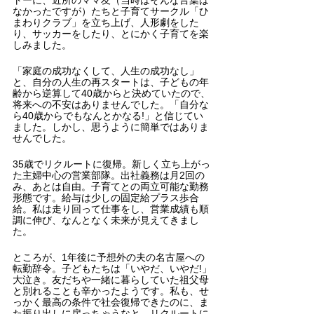
トーに、近所のママ友（当時はそんな言葉は
なかったですが）たちと子育てサークル「ひ
まわりクラブ」を立ち上げ、人形劇をした
り、サッカーをしたり、とにかく子育てを楽
しみました。
「家庭の成功なくして、人生の成功なし」
と、自分の人生の再スタートは、子どもの年
齢から逆算して40歳からと決めていたので、
将来への不安はありませんでした。「自分な
ら40歳からでもなんとかなる!」と信じてい
ました。しかし、思うように簡単ではありま
せんでした。
35歳でリクルートに復帰。新しく立ち上がっ
た主婦中心の営業部隊。出社義務は月2回の
み、あとは自由。子育てとの両立可能な勤務
形態です。給与は少しの固定給プラス歩合
給。私は走り回って仕事をし、営業成績も順
調に伸び、なんとなく未来が見えてきまし
た。
ところが、1年後に予想外の夫の名古屋への
転勤辞令。子どもたちは「いやだ、いやだ!」
大泣き。友だちや一緒に暮らしていた祖父母
と別れることも辛かったようです。私も、せ
っかく最高の条件で社会復帰できたのに、ま
た振り出しに戻っちゃうなと、リクルートに