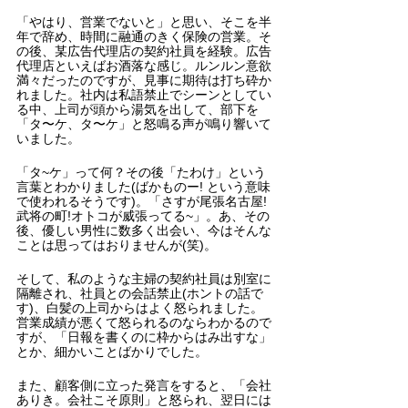
「やはり、営業でないと」と思い、そこを半
年で辞め、時間に融通のきく保険の営業。そ
の後、某広告代理店の契約社員を経験。広告
代理店といえばお酒落な感じ。ルンルン意欲
満々だったのですが、見事に期待は打ち砕か
れました。社内は私語禁止でシーンとしてい
る中、上司が頭から湯気を出して、部下を
「タ〜ケ、タ〜ケ」と怒鳴る声が鳴り響いて
いました。
「タ~ケ」って何？その後「たわけ」という
言葉とわかりました(ばかものー! という意味
で使われるそうです)。「さすが尾張名古屋!
武将の町!オトコが威張ってる~」。あ、その
後、優しい男性に数多く出会い、今はそんな
ことは思ってはおりませんが(笑)。
そして、私のような主婦の契約社員は別室に
隔離され、社員との会話禁止(ホントの話で
す)、白髪の上司からはよく怒られました。
営業成績が悪くて怒られるのならわかるので
すが、「日報を書くのに枠からはみ出すな」
とか、細かいことばかりでした。
また、顧客側に立った発言をすると、「会社
ありき。会社こそ原則」と怒られ、翌日には