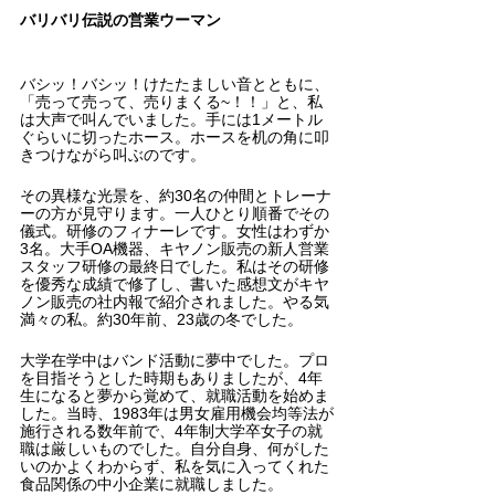
バリバリ伝説の営業ウーマン
バシッ！バシッ！けたたましい音とともに、
「売って売って、売りまくる~！！」と、私
は大声で叫んでいました。手には1メートル
ぐらいに切ったホース。ホースを机の角に叩
きつけながら叫ぶのです。
その異様な光景を、約30名の仲間とトレーナ
ーの方が見守ります。一人ひとり順番でその
儀式。研修のフィナーレです。女性はわずか
3名。大手OA機器、キヤノン販売の新人営業
スタッフ研修の最終日でした。私はその研修
を優秀な成績で修了し、書いた感想文がキヤ
ノン販売の社内報で紹介されました。やる気
満々の私。約30年前、23歳の冬でした。
大学在学中はバンド活動に夢中でした。プロ
を目指そうとした時期もありましたが、4年
生になると夢から覚めて、就職活動を始めま
した。当時、1983年は男女雇用機会均等法が
施行される数年前で、4年制大学卒女子の就
職は厳しいものでした。自分自身、何がした
いのかよくわからず、私を気に入ってくれた
食品関係の中小企業に就職しました。