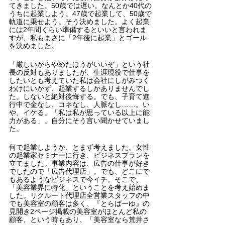
てきました。50歳では遅い。なんとか40代の
うちに起業しよう。47歳で起業して、50歳で
軌道に乗せよう。そう決めました。よく起業
には2年間くらい準備するといいと言われま
すが、私もまさに「2年後に起業」とゴール
を決めました。
「厳しいからやめたほうがいいぞ」という社
長の反対もありましたが、生涯現役で仕事を
したいとも考えていた私は会社にしがみつく
わけにいかず、起業するしかありませんでし
た。しないと絶対後悔する。でも、子育て進
行中で金なし、コネなし、人脈なし……。い
や、イケる。「私は私が思っている以上に能
力がある」。自分にそう言い聞かせていまし
た。
何で起業しようか、とまず考えました。女性
の起業家セミナーに行き、ビジネスプランを
立てました。事業内容は、広告の仕事が好き
でしたので「広告代理店」。でも、どこにで
もあるようなビジネスで今イチ。そこで、
「美容業界に特化」ということを考え始めま
した。リクルート代理店全営業スタッフの中
でも美容室の顧客は多く、『とらばーゆ』の
見開き2ページ掲載の美容室がほとんど私の
顧客、という時もあり、「美容室なら荒井さ