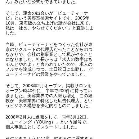
ん」みたいな公式ができていました。
そして、運命の出会いが「ビューティーナ
ビ」という美容室検索サイトです。2005年
10月、東海版の立ち上げの話が会社に来て、
私は「社長、やらせてください!」と直訴しま
した。
当時、ビューティーナビをつくった会社が東
京のリクルートの代理店だったことからのつ
ながりで、会社の別事業として私がやること
になりました。社長からは「求人の数字はち
ゃんとやれよ」と言われていたので、求人の
ノルマを達成しつつ、土日祝日に出勤し、ビ
ューティーナビの営業をやっていました。
そして、2006年2月オープン。掲載サロンを
オープン時40件に、半年で200件に持ってい
きました。美容業界での人脈も増え、この経
験が「美容業界に特化した広告代理店」とい
うビジネス構想を決定的なものにしました。
2008年2月末に退職をして、同年3月12日、
「ユーイング（YOUing）」という屋号で、
個人事業主としてスタートしました。
そのときちょうど47歳。始めるのに遅すぎる