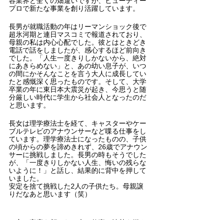
容業界と全くの畑違いですが、ビューティー
プロで新たな事業を創り活躍しています。
長男が就職活動の年はリーマンショック後で
超氷河期と連日マスコミで報道されており、
母親の私は内心心配でした。彼とはときどき
電話で話をしましたが、感心するほど前向き
でした。「人生一度きりしかないから、絶対
にあきらめない」と、あの幼い息子が、いつ
の間にかそんなことを言う大人に成長してい
たと感慨深く思ったものです。そして、大学
卒業の年に東日本大震災が起き、今思うと随
分厳しい時代に学生から社会人となったのだ
と思います。
長女は理学療法士を経て、キャスターやケー
ブルテレビのアナウンサーなど喋る仕事をし
ています。理学療法士になったものの、子供
の頃からの夢を諦めきれず、26歳でアナウン
サーに挑戦しました。長男の時もそうでした
が、「一度きりしかない人生、悔いの残らな
いように！」と話し、結果的に背中を押して
いました。
安定を捨て挑戦した2人の子供たち。母親譲
りだなあと思います（笑）