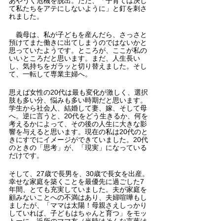
あやうく危機を脱出。ただ、「子育ては決し
て私たちをアテにしないように」と釘を刺さ
れました。
　義母は、私が子どもを産んだら、さっさと
預けてまた働きに出てしまうのではないかと
思っていたようです。ところが、ここが私の
いいところだと思います。まだ、人生長い
し、気持ちをガラッと切り替えました。そし
て、一転して専業主婦へ。
思えば女性の20代は最も変化が激しく、選択
肢も多い分、悩みも多い時期だと思います。
学生から社会人、結婚して妻、嫁、そして母
へ。逆に言うと、20代をどう生きるか、何を
考えるかによって、その後の人生に大きな影
響を与えると思います。現在の私は20代のと
きにすでにイメージができていました。20代
のときの「思考」が、「現実」になっている
だけです。
そして、27歳で長男を、30歳で長女を出産。
幸せな家庭を築くことを最優先に過ごした7
年間、とても充実していました。夫が家庭を
顧みないことへの不満はあり、夫婦喧嘩もし
ましたが、「ママは太陽！母親さえしっかり
していれば、子どもはちゃんと育つ」をモッ