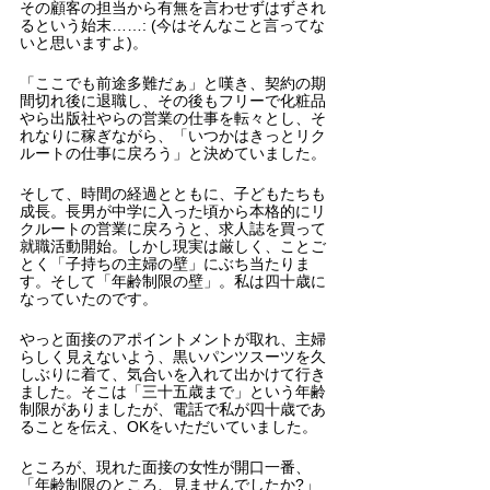
その顧客の担当から有無を言わせずはずされ
るという始末……: (今はそんなこと言ってな
いと思いますよ)。
「ここでも前途多難だぁ」と嘆き、契約の期
間切れ後に退職し、その後もフリーで化粧品
やら出版社やらの営業の仕事を転々とし、そ
れなりに稼ぎながら、「いつかはきっとリク
ルートの仕事に戻ろう」と決めていました。
そして、時間の経過とともに、子どもたちも
成長。長男が中学に入った頃から本格的にリ
クルートの営業に戻ろうと、求人誌を買って
就職活動開始。しかし現実は厳しく、ことご
とく「子持ちの主婦の壁」にぶち当たりま
す。そして「年齢制限の壁」。私は四十歳に
なっていたのです。
やっと面接のアポイントメントが取れ、主婦
らしく見えないよう、黒いパンツスーツを久
しぶりに着て、気合いを入れて出かけて行き
ました。そこは「三十五歳まで」という年齢
制限がありましたが、電話で私が四十歳であ
ることを伝え、OKをいただいていました。
ところが、現れた面接の女性が開口一番、
「年齢制限のところ、見ませんでしたか?」