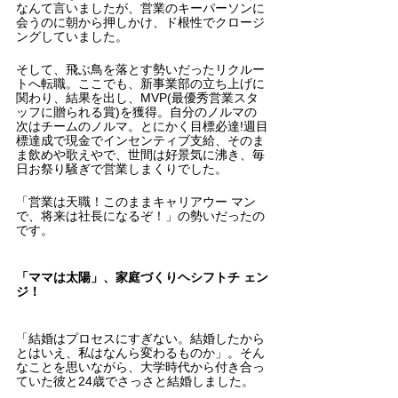
なんて言いましたが、営業のキーパーソンに
会うのに朝から押しかけ、ド根性でクロージ
ングしていました。
そして、飛ぶ鳥を落とす勢いだったリクルー
トへ転職。ここでも、新事業部の立ち上げに
関わり、結果を出し、MVP(最優秀営業スタ
ッフに贈られる賞)を獲得。自分のノルマの
次はチームのノルマ。とにかく目標必達!週目
標達成で現金でインセンティブ支給、そのま
ま飲めや歌えやで、世間は好景気に沸き、毎
日お祭り騒ぎで営業しまくりでした。
「営業は天職！このままキャリアウー マン
で、将来は社長になるぞ！」の勢いだったの
です。
「ママは太陽」、家庭づくりヘシフトチ ェン
ジ！
「結婚はプロセスにすぎない。結婚したから
とはいえ、私はなんら変わるものか」。そん
なことを思いながら、大学時代から付き合っ
ていた彼と24歳でさっさと結婚しました。