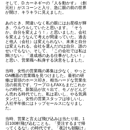
そして、D.カーネギーの『人を動かす』（創
元社）がスコーンと入り、急に眼の前の世界
が開け、キラキラに見えました。
あのとき、間違いなく私の眼にはお星様が輝
き、ウルウルしていたと思います。「そう
か。自分を変えよう！」と思いました。会社
を変えようなんて考えが間違っていた。過去
と他人（会社）は変えられない、未来と自分
は変えられる。会社を選んだのは自分、誰の
せいでもない。そして、「この会社では私は
輝けない」「達成感のある仕事がしたい！」
と思い、営業職へ転身する決意をしました。
当時、女性の営業職の募集は少なく、やっと
OA機器の営業職を見つけました。最初の研
修は冒頭のホース叩き。相当ハードな営業生
活の前兆です。ワープロもFAXもまだこれか
らの時代。新製品が次々出て、モノがどんど
ん売れる時代でした。私は若いし、やる気満
タンだし、女性の営業スタッフは珍しいし、
入社半年後にはトップセールスになりまし
た。
当時、営業と言えば飛び込みは当たり前。1
日100軒飛び込むことも。「受注するまで帰
ってくるな!」の時代です。「夜討ち朝駆け」