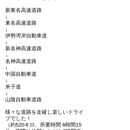
新東名高速道路
↓
東名高速道路
↓
伊勢湾岸自動車道
↓
新名神高速道路
↓
名神高速道路
↓
中国自動車道
↓
米子道
↓
山陰自動車道路
様々な道路を走破し楽しいドライ
ブでした！
（約520キロ、所要時間 6時間15