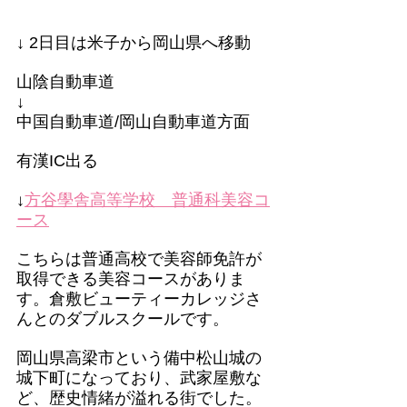
↓ 2日目は米子から岡山県へ移動
山陰自動車道
↓
中国自動車道/岡山自動車道方面
有漢IC出る
↓
方谷學舎高等学校　普通科美容コ
ース
こちらは普通高校で美容師免許が
取得できる美容コースがありま
す。倉敷ビューティーカレッジさ
んとのダブルスクールです。
岡山県高梁市という備中松山城の
城下町になっており、武家屋敷な
ど、歴史情緒が溢れる街でした。