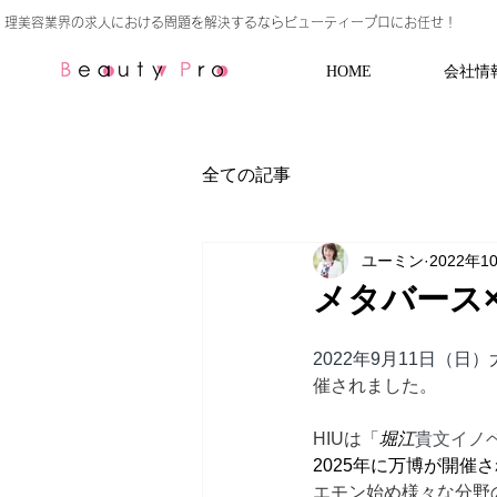
HOME
会社情
全ての記事
ユーミン
2022年1
メタバース×
2022年9月11日（日
催されました。
HIUは「
堀江
貴文イノ
2025年に万博が開催
エモン始め様々な分野