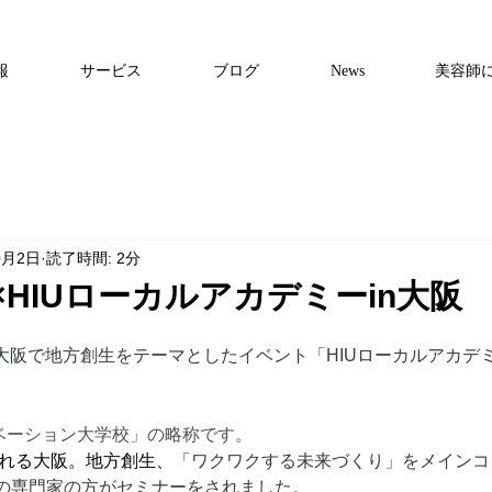
報
サービス
ブログ
News
美容師
0月2日
読了時間: 2分
HIUローカルアカデミーin大阪
）大阪で
地方創生をテーマとしたイベント「HIUローカルアカデミ
ベーション大学校」の略称です。
される大阪。地方創生、
「ワクワクする未来づくり」をメインコ
の専門家の方がセミナーをされました。