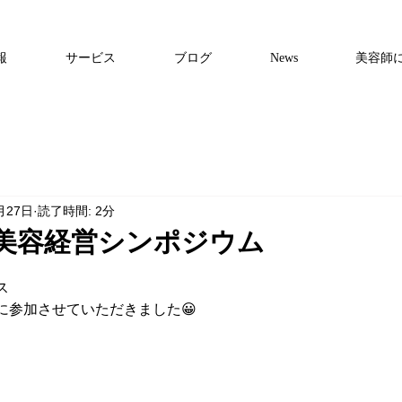
報
サービス
ブログ
News
美容師
月27日
読了時間: 2分
美容経営シンポジウム
ス
に参加させていただきました😀