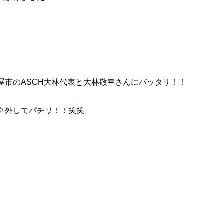
屋市のASCH大林代表と大林敬幸さんにバッタリ！！
ク外してパチリ！！笑笑