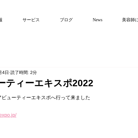
報
サービス
ブログ
News
美容師
月4日
読了時間: 2分
ティーエキスポ2022
ジアビューティーエキスポへ行って来ました
expo.jp/