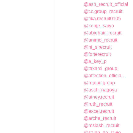
@ash_recruit_official
@t.c.group_recruit
@fika.recruit0105
@kenje_saiyo
@abiehair_recruit
@animo_recruit
@hi_s.recruit
@forterecruit
@a_key_p
@takami_group
@affection_official_
@rejouir.group
@asch_nagoya
@ainey.recruit
@ruth_recruit
@excel.recruit
@arche_recruit
@mslash_recruit
@salon_de_lavie