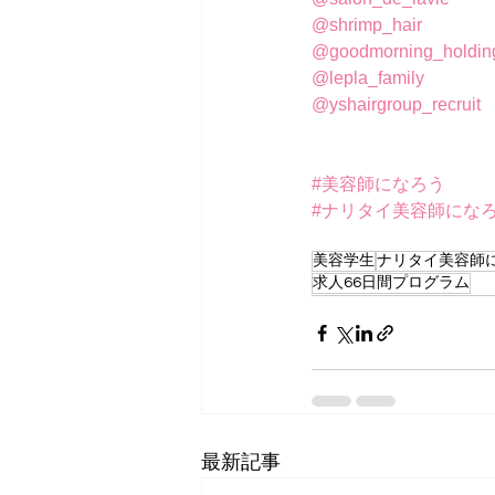
@shrimp_hair
@goodmorning_holdings
@lepla_family
@yshairgroup_recruit
#美容師になろう
#ナリタイ美容師にな
美容学生
ナリタイ美容師
求人66日間プログラム
最新記事