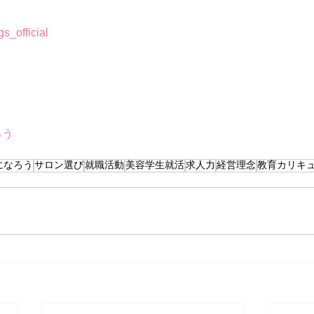
_official
ろう
になろう
サロン選び
就職活動
美容学生就活
求人力
経営理念
教育カリキ