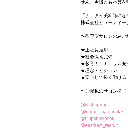
せん。今後とも本質を
「ナリタイ美容師にな
株式会社ビューティー
〜教育型サロンのみご
★正社員雇用
★社会保険完備
★教育カリキュラム充
★理念・ビジョン
★安心して長く働ける
〜ご掲載のサロン様（In
@wish.group
@winner_hair_make
@tj_tjtenkiyohou
@eastham_recruit