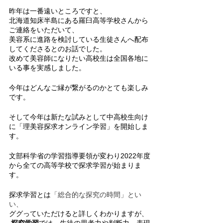
昨年は一番遠いところですと、
北海道知床半島にある羅臼高等学校さんから
ご連絡をいただいて、
美容系に進路を検討している生徒さんへ配布
してくださるとのお話でした。
改めて美容師になりたい高校生は全国各地に
いる事を実感しました。
今年はどんなご縁が繋がるのかとても楽しみ
です。
そして今年は新たな試みとして中高校生向け
に「理美容探求オンライン学習」を開始しま
す。
文部科学省の学習指導要領が変わり2022年度
から全ての高等学校で探求学習が始まりま
す。
探求学習とは
「総合的な探究の時間」とい
い、
ググっていただけると詳しくわかりますが、
探究学習
では、生徒の思考力や判断力、表現