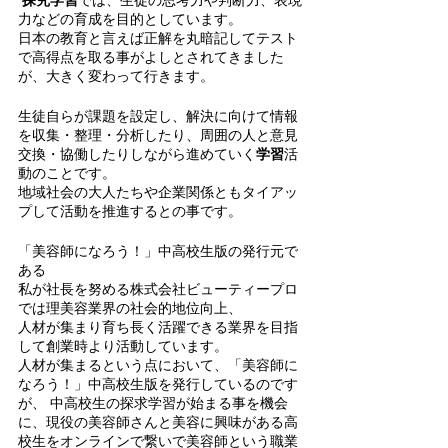
力などの育成を目的としています。
日本の教育と言えば正解を丸暗記してテスト
で高得点を取る事がよしとされてきました
が、大きく変わって行きます。
生徒自らが課題を設定し、解決に向けて情報
を収集・整理・分析したり、周囲の人と意見
交換・協働したりしながら進めていく
学習
活
動のことです。
地域社会の大人たちや企業関係ともタイアッ
プして活動を推進するとの事です。
「美容師になろう！」中高校生版の発行元で
ある　
私が社長を努める株式会社ビューティープロ
では理美容業界の社会的地位向上、
人材が集まり育ち長く活躍できる業界を目指
して創業時より活動しています。
人材が集まるという点において、「美容師に
なろう！」中高校生版を発行しているのです
が、 中高校生の探求学習が始まる事を機会
に、現役の美容師さんと美容に興味がある高
校生をオンラインで繋いで美容師という職業