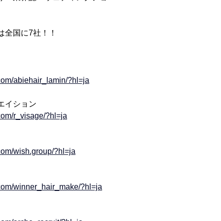
は全国に7社！！
com/abiehair_lamin/?hl=ja
エイション
com/r_visage/?hl=ja
com/wish.group/?hl=ja
.com/winner_hair_make/?hl=ja