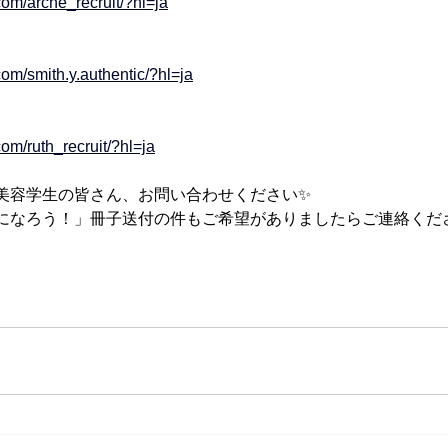
com/arche_recruit/?hl=ja
om/smith.y.authentic/?hl=ja
om/ruth_recruit/?hl=ja
美容学生の皆さん、お問い合わせください✨
になろう！」冊子送付の件もご希望がありましたらご連絡くだ