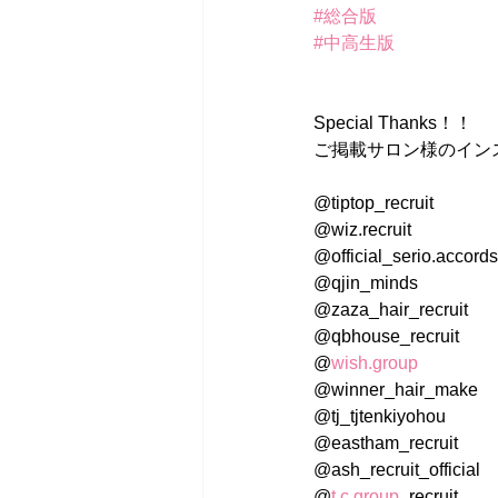
#総合版
#中高生版
Special Thanks！！
ご掲載サロン様のイン
@tiptop_recruit
@wiz.recruit
@official_serio.accords
@qjin_minds
@zaza_hair_recruit
@qbhouse_recruit
@
wish.group
@winner_hair_make
@tj_tjtenkiyohou
@eastham_recruit
@ash_recruit_official
@
t.c.group
_recruit