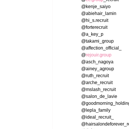
@kenje_saiyo
@abiehair_lamin
@hi_s.recruit
@forterecruit
@a_key_p
@takami_group
@affection_official_
@
rejouir.group
@asch_nagoya
@ainey_agroup
@ruth_recruit
@arche_recruit
@mslash_recruit
@salon_de_lavie
@goodmorning_holdings
@lepla_family
@ideal_recruit_
@hairsalondeforever_re