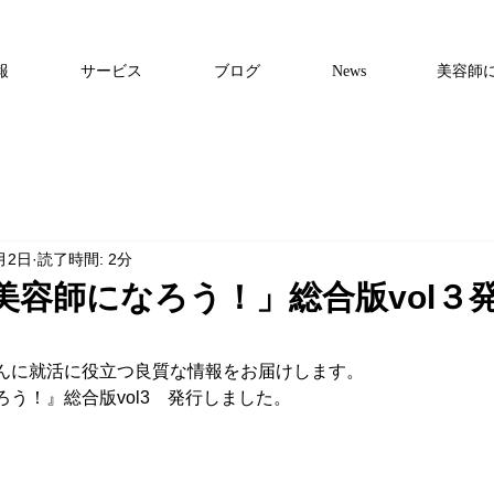
報
サービス
ブログ
News
美容師
月2日
読了時間: 2分
美容師になろう！」総合版vol３
んに就活に役立つ良質な情報をお届けします。
う！』総合版vol3　発行しました。