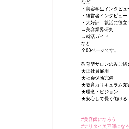
など
・美容学生インタビュ
・経営者インタビュー
・大好評！就活に役立
→美容業界研究
→就活ガイド
など
全88ページです。
教育型サロンのみご紹
★正社員雇用
★社会保険完備
★教育カリキュラム充
★理念・ビジョン
★安心して長く働ける
#美容師になろう
#ナリタイ美容師にな